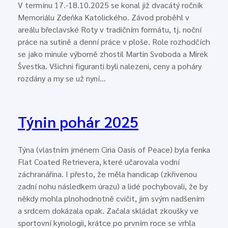
V termínu 17.-18.10.2025 se konal již dvacátý ročník
Memoriálu Zdeňka Katolického. Závod proběhl v
areálu břeclavské Roty v tradičním formátu, tj. noční
práce na sutině a denní práce v ploše. Role rozhodčích
se jako minule výborně zhostil Martin Svoboda a Mirek
Švestka. Všichni figuranti byli nalezeni, ceny a poháry
rozdány a my se už nyní…
Týnin pohár 2025
Týna (vlastním jménem Ciria Oasis of Peace) byla fenka
Flat Coated Retrievera, které učarovala vodní
záchranářina. I přesto, že měla handicap (zkřivenou
zadní nohu následkem úrazu) a lidé pochybovali, že by
někdy mohla plnohodnotně cvičit, jim svým nadšením
a srdcem dokázala opak. Začala skládat zkoušky ve
sportovní kynologii, krátce po prvním roce se vrhla