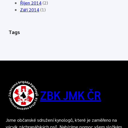
Říjen 2014
(2)
Září 2014
(1)
Tags
ZBK JMK ČR
Jsme občanské sdružení kynologů, které je zaměřeno na
výcvik záchranářských psů. Nabízíme pomoc všem složkám