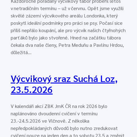
Každoročně pořádaný výcvikový tábor proběhl letos
v netradičním termínu – už v červnu. Opět jsme využili
skvělé zázemí výcvikového areálu Londonka, který
poskytl ideální podmínky pro práci se psy. Počasí sice
příliš nepřálo koupání, ale pro výcvik našich čtyřnohých
parťáků bylo jako stvořené. Hned na začátku tábora
čekala dva naše členy, Petra Meduňu a Pavlínu Hrdou,
důležitá…
Výcvikový sraz Suchá Loz,
23.5.2026
V kalendáři akcí ZBK JmK ČR na rok 2026 bylo
naplánováno dvoudenní cvičení v termínu
23.-24.5.2026 ve Vlčnově. Z několika
nepředpokládaných důvodů bylo nutno zredukovat
cvičení pouze na jeden den a to sobotu 23.5 a změnit