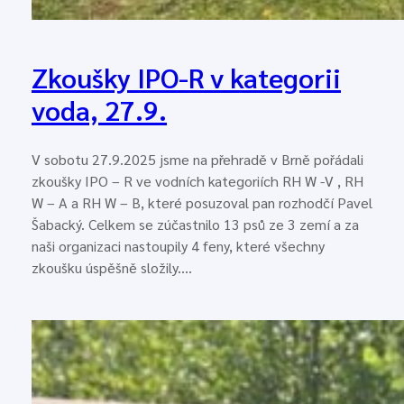
Zkoušky IPO-R v kategorii
voda, 27.9.
V sobotu 27.9.2025 jsme na přehradě v Brně pořádali
zkoušky IPO – R ve vodních kategoriích RH W -V , RH
W – A a RH W – B, které posuzoval pan rozhodčí Pavel
Šabacký. Celkem se zúčastnilo 13 psů ze 3 zemí a za
naši organizaci nastoupily 4 feny, které všechny
zkoušku úspěšně složily.…