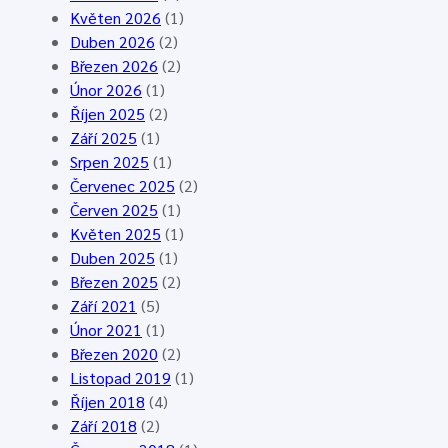
k
r
t
Květen 2026
(1)
o
a
á
Duben 2026
(2)
v
z
b
Březen 2026
(2)
ý
S
o
Únor 2026
(1)
s
u
r
Říjen 2025
(2)
r
c
L
Září 2025
(1)
a
h
o
Srpen 2025
(1)
z
á
n
Červenec 2025
(2)
1
L
d
Červen 2025
(1)
8
o
o
Květen 2025
(1)
.
z
n
Duben 2025
(1)
4
,
k
Březen 2025
(2)
.
2
a
Září 2021
(5)
2
3
,
Únor 2021
(1)
0
.
7
Březen 2020
(2)
2
5
.
Listopad 2019
(1)
6
.
–
Říjen 2018
(4)
,
2
1
Září 2018
(2)