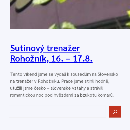
Sutinový trenažer
Rohožník, 16. – 17.8.
Tento víkend jsme se vydali k sousedům na Slovensko
na trenažer v Rohožníku. Práce jsme stihli hodně,
utužili jsme česko – slovenské vztahy a strávili
romantickou noc pod hvězdami za bzukotu komárů.
H
l
e
d