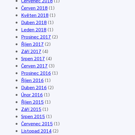
E
0
4
Červenec 2018
(1)
g
2
.
Červen 2018
(1)
g
6
6
Květen 2018
(1)
e
.
Duben 2018
(1)
n
2
Leden 2018
(1)
d
0
Prosinec 2017
(2)
o
2
Říjen 2017
(2)
r
6
Září 2017
(4)
f
Srpen 2017
(4)
Červen 2017
(3)
Prosinec 2016
(1)
Říjen 2016
(1)
Duben 2016
(2)
Únor 2016
(1)
Říjen 2015
(1)
Září 2015
(1)
Srpen 2015
(1)
Červenec 2015
(1)
Listopad 2014
(2)