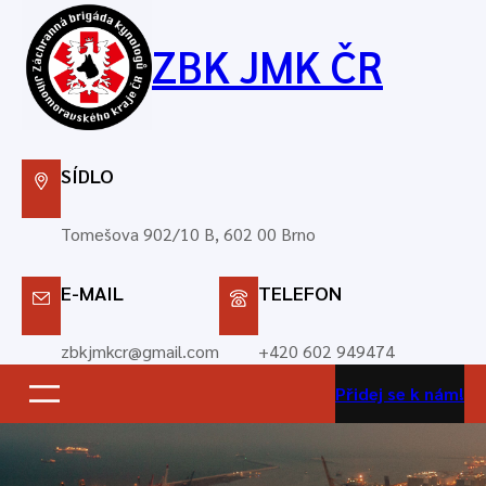
Přeskočit
na
ZBK JMK ČR
obsah
SÍDLO
Tomešova 902/10 B, 602 00 Brno
E-MAIL
TELEFON
zbkjmkcr@gmail.com
+420 602 949474
Přidej se k nám!