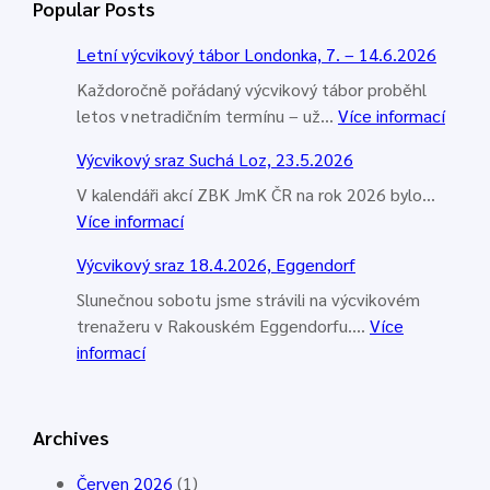
Popular Posts
a
t
Letní výcvikový tábor Londonka, 7. – 14.6.2026
Každoročně pořádaný výcvikový tábor proběhl
:
letos v netradičním termínu – už…
Více informací
L
Výcvikový sraz Suchá Loz, 23.5.2026
e
t
V kalendáři akcí ZBK JmK ČR na rok 2026 bylo…
:
n
Více informací
V
í
Výcvikový sraz 18.4.2026, Eggendorf
ý
v
c
ý
Slunečnou sobotu jsme strávili na výcvikovém
v
c
trenažeru v Rakouském Eggendorfu.…
Více
:
i
v
informací
V
k
i
ý
o
k
c
v
o
Archives
v
ý
v
i
s
ý
Červen 2026
(1)