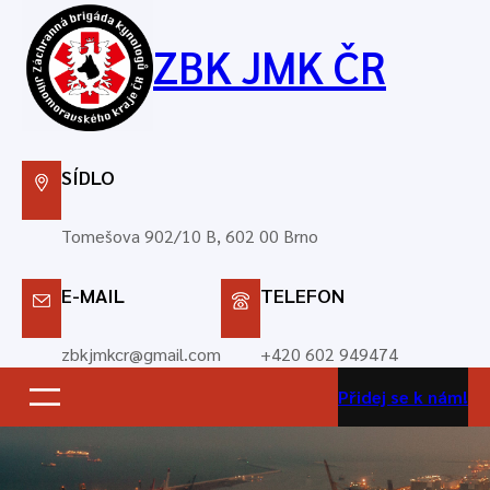
Přeskočit
na
ZBK JMK ČR
obsah
SÍDLO
Tomešova 902/10 B, 602 00 Brno
E-MAIL
TELEFON
zbkjmkcr@gmail.com
+420 602 949474
Přidej se k nám!