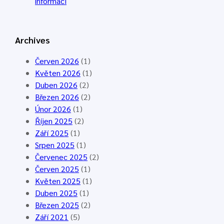
:
i
v
informací
V
k
i
ý
o
k
c
v
o
Archives
v
ý
v
i
s
ý
Červen 2026
(1)
k
r
t
Květen 2026
(1)
o
a
á
Duben 2026
(2)
v
z
b
Březen 2026
(2)
ý
S
o
Únor 2026
(1)
s
u
r
Říjen 2025
(2)
r
c
L
Září 2025
(1)
a
h
o
Srpen 2025
(1)
z
á
n
Červenec 2025
(2)
1
L
d
Červen 2025
(1)
8
o
o
Květen 2025
(1)
.
z
n
Duben 2025
(1)
4
,
k
Březen 2025
(2)
.
2
a
Září 2021
(5)