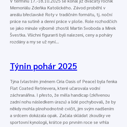
V termínu 17.-18.10.2025 se konal již dvacátý ročník
Memoriálu Zdeňka Katolického. Závod proběhl v
areálu břeclavské Roty v tradičním formátu, tj. noční
práce na sutině a denní práce v ploše. Role rozhodčích
se jako minule výborně zhostil Martin Svoboda a Mirek
Švestka. Všichni figuranti byli nalezeni, ceny a poháry
rozdány a my se už nyní…
Týnin pohár 2025
Týna (vlastním jménem Ciria Oasis of Peace) byla fenka
Flat Coated Retrievera, které učarovala vodní
záchranářina. I přesto, že měla handicap (zkřivenou
zadní nohu následkem úrazu) a lidé pochybovali, že by
někdy mohla plnohodnotně cvičit, jim svým nadšením
a srdcem dokázala opak. Začala skládat zkoušky ve
sportovní kynologii, krátce po prvním roce se vrhla