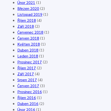
2
3
,
Únor 2021
(1)
0
.
7
Březen 2020
(2)
2
5
.
Listopad 2019
(1)
6
.
–
Říjen 2018
(4)
,
2
1
Září 2018
(2)
E
0
4
Červenec 2018
(1)
g
2
.
Červen 2018
(1)
g
6
6
Květen 2018
(1)
e
.
Duben 2018
(1)
n
2
Leden 2018
(1)
d
0
Prosinec 2017
(2)
o
2
Říjen 2017
(2)
r
6
Září 2017
(4)
f
Srpen 2017
(4)
Červen 2017
(3)
Prosinec 2016
(1)
Říjen 2016
(1)
Duben 2016
(2)
Únor 2016
(1)