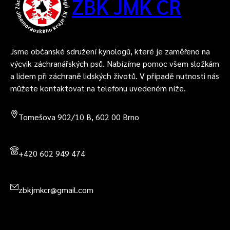
ZBK JMK ČR
Jsme občanské sdružení kynologů, které je zaměřeno na
výcvik záchranářských psů. Nabízíme pomoc všem složkám
a lidem při záchraně lidských životů. V případě nutnosti nás
můžete kontaktovat na telefonu uvedeném níže.
Tomešova 902/10 B, 602 00 Brno
+420 602 949 474
zbkjmkcr@gmail.com