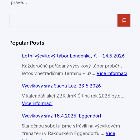
právě…
H
l
e
d
Popular Posts
a
t
Letní výcvikový tábor Londonka, 7. – 14.6.2026
Každoročně pořádaný výcvikový tábor proběhl
:
letos v netradičním termínu – už…
Více informací
L
Výcvikový sraz Suchá Loz, 23.5.2026
e
t
V kalendáři akcí ZBK JmK ČR na rok 2026 bylo…
:
n
Více informací
V
í
Výcvikový sraz 18.4.2026, Eggendorf
ý
v
c
ý
Slunečnou sobotu jsme strávili na výcvikovém
v
c
trenažeru v Rakouském Eggendorfu.…
Více