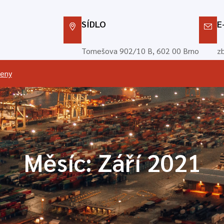
SÍDLO
E
Tomešova 902/10 B, 602 00 Brno
z
leny
Měsíc:
Září 2021