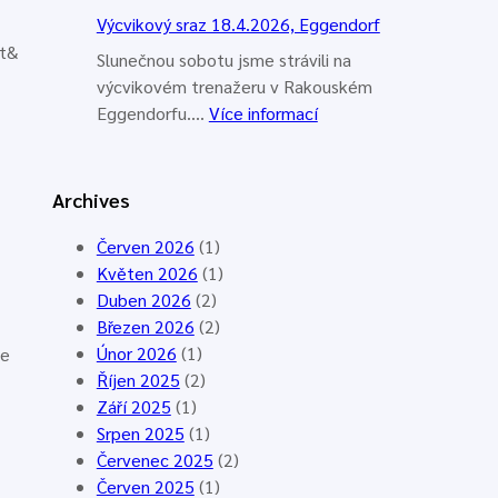
í
V
Výcvikový sraz 18.4.2026, Eggendorf
v
ý
t&
ý
c
Slunečnou sobotu jsme strávili na
c
v
výcvikovém trenažeru v Rakouském
v
i
:
Eggendorfu.…
Více informací
i
k
V
k
o
ý
o
v
c
Archives
v
ý
v
ý
s
i
Červen 2026
(1)
t
r
k
Květen 2026
(1)
á
a
o
Duben 2026
(2)
b
z
v
Březen 2026
(2)
o
S
ý
Únor 2026
(1)
ce
r
u
s
Říjen 2025
(2)
L
c
r
Září 2025
(1)
o
h
a
Srpen 2025
(1)
n
á
z
Červenec 2025
(2)
d
L
1
Červen 2025
(1)