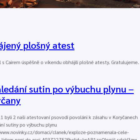
jený plošný atest
l s Cairem úspěšně o víkendu obhájili plošné atesty. Gratulujeme.
ledání sutin po výbuchu plynu –
yčany
1 byli 2 naši atestovaní psovodi povoláni k zásahu v Koryčanech
ní sutiny po výbuchu plynu
/www.novinky.cz/domaci/clanek/exploze-poznamenala-cele-
y-lidem-neni-do-reci-40372275?fbclid=IwAR1zeOlngjjLsdaH3gw-