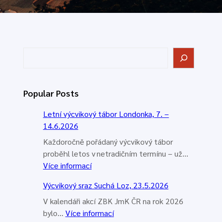
H
l
e
d
Popular Posts
a
t
Letní výcvikový tábor Londonka, 7. –
14.6.2026
Každoročně pořádaný výcvikový tábor
proběhl letos v netradičním termínu – už…
:
Více informací
L
Výcvikový sraz Suchá Loz, 23.5.2026
e
t
V kalendáři akcí ZBK JmK ČR na rok 2026
n
:
bylo…
Více informací