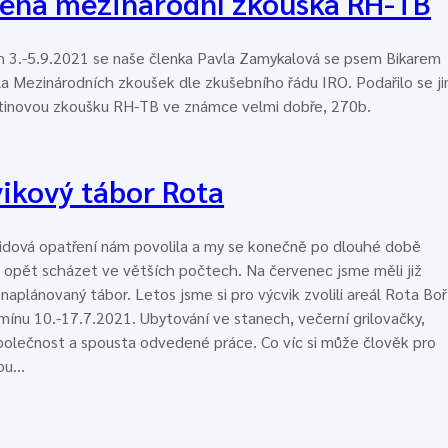
ěná mezinárodní zkouška RH-TB
 3.-5.9.2021 se naše členka Pavla Zamykalová se psem Bikarem
la Mezinárodních zkoušek dle zkušebního řádu IRO. Podařilo se j
utinovou zkoušku RH-TB ve známce velmi dobře, 270b.
ikový tábor Rota
idová opatření nám povolila a my se konečně po dlouhé době
pět scházet ve větších počtech. Na červenec jsme měli již
 naplánovaný tábor. Letos jsme si pro výcvik zvolili areál Rota Boř
rmínu 10.-17.7.2021. Ubytování ve stanech, večerní grilovačky,
polečnost a spousta odvedené práce. Co víc si může člověk pro
ou…