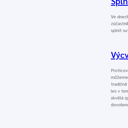
Spln
Ve dnech
zúčastni
splnit s
Výcv
Proticov
můžeme o
tradičně
les v te
skvělá s
dovolen