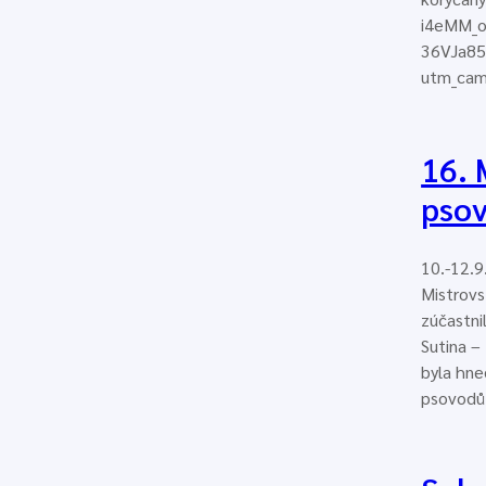
i4eMM_o
36VJa85
utm_ca
16. 
psov
10.-12.9
Mistrovs
zúčastni
Sutina –
byla hne
psovodů