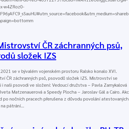
x-w4ZRoz0-
F96yAFC9_sSauHU#utm_source=facebook&utm_medium=shareb
mpaign=bottomm
Mistrovství ČR záchranných psů,
odů složek IZS
.2021 se v bývalém vojenském prostoru Ralsko konalo XVI.
tví ČR záchranných psů, psovodů složek IZS. Mistrovství se
li i naši psovodi ve složení: Vedoucí družstva – Pavla Zamykalová
 Iveta Matzenauerová a Speedy Plocha – Jaroslav Gál a Cairo. Ak
d po nočních pracech přerušena z důvodu povolání atestovaných
 na pátrání…