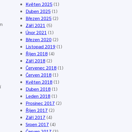
o
o
8
Květen 2025
(1)
n
z
.
Duben 2025
(1)
k
,
4
Březen 2025
(2)
im
a
2
.
Září 2021
(5)
,
3
2
Únor 2021
(1)
7
.
0
Březen 2020
(2)
.
5
2
Listopad 2019
(1)
–
.
6
Říjen 2018
(4)
1
2
,
Září 2018
(2)
4
0
E
Červenec 2018
(1)
.
2
g
Červen 2018
(1)
6
6
g
Květen 2018
(1)
í
.
e
Duben 2018
(1)
2
n
Leden 2018
(1)
0
d
Prosinec 2017
(2)
2
o
Říjen 2017
(2)
6
r
Září 2017
(4)
f
Srpen 2017
(4)
Červen 2017
(3)