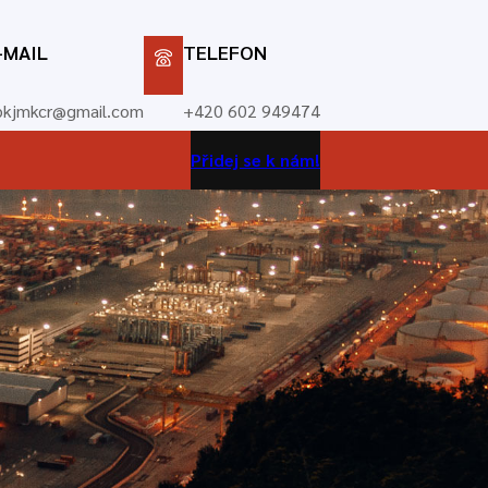
-MAIL
TELEFON
bkjmkcr@gmail.com
+420 602 949474
Přidej se k nám!