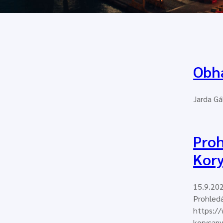
Obhá
Jarda Gá
Proh
Kor
15.9.202
Prohledá
https:/
korycan