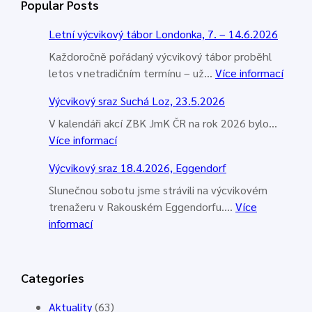
Popular Posts
a
t
Letní výcvikový tábor Londonka, 7. – 14.6.2026
Každoročně pořádaný výcvikový tábor proběhl
:
letos v netradičním termínu – už…
Více informací
L
Výcvikový sraz Suchá Loz, 23.5.2026
e
t
V kalendáři akcí ZBK JmK ČR na rok 2026 bylo…
:
n
Více informací
V
í
Výcvikový sraz 18.4.2026, Eggendorf
ý
v
c
ý
Slunečnou sobotu jsme strávili na výcvikovém
v
c
trenažeru v Rakouském Eggendorfu.…
Více
:
i
v
informací
V
k
i
ý
o
k
c
v
o
Categories
v
ý
v
i
s
ý
Aktuality
(63)