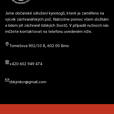
g
2
.
g
6
6
Jsme občanské sdružení kynologů, které je zaměřeno na
e
.
výcvik záchranářských psů. Nabízíme pomoc všem složkám
n
2
a lidem při záchraně lidských životů. V případě nutnosti nás
d
0
můžete kontaktovat na telefonu uvedeném níže.
o
2
r
6
Tomešova 902/10 B, 602 00 Brno
f
+420 602 949 474
zbkjmkcr@gmail.com