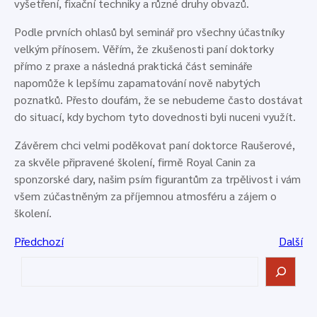
vyšetření, fixační techniky a různé druhy obvazů.
Podle prvních ohlasů byl seminář pro všechny účastníky
velkým přínosem. Věřím, že zkušenosti paní doktorky
přímo z praxe a následná praktická část semináře
napomůže k lepšímu zapamatování nově nabytých
poznatků. Přesto doufám, že se nebudeme často dostávat
do situací, kdy bychom tyto dovednosti byli nuceni využít.
Závěrem chci velmi poděkovat paní doktorce Raušerové,
za skvěle připravené školení, firmě Royal Canin za
sponzorské dary, našim psím figurantům za trpělivost i vám
všem zúčastněným za příjemnou atmosféru a zájem o
školení.
Předchozí
Další
H
l
e
d