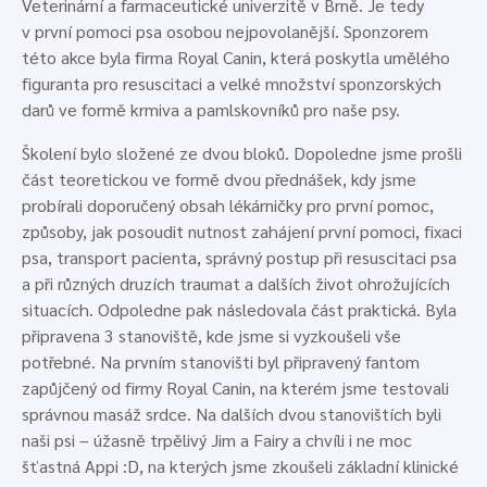
Veterinární a farmaceutické univerzitě v Brně. Je tedy
v první pomoci psa osobou nejpovolanější. Sponzorem
této akce byla firma Royal Canin, která poskytla umělého
figuranta pro resuscitaci a velké množství sponzorských
darů ve formě krmiva a pamlskovníků pro naše psy.
Školení bylo složené ze dvou bloků. Dopoledne jsme prošli
část teoretickou ve formě dvou přednášek, kdy jsme
probírali doporučený obsah lékárničky pro první pomoc,
způsoby, jak posoudit nutnost zahájení první pomoci, fixaci
psa, transport pacienta, správný postup při resuscitaci psa
a při různých druzích traumat a dalších život ohrožujících
situacích. Odpoledne pak následovala část praktická. Byla
připravena 3 stanoviště, kde jsme si vyzkoušeli vše
potřebné. Na prvním stanovišti byl připravený fantom
zapůjčený od firmy Royal Canin, na kterém jsme testovali
správnou masáž srdce. Na dalších dvou stanovištích byli
naši psi – úžasně trpělivý Jim a Fairy a chvíli i ne moc
šťastná Appi :D, na kterých jsme zkoušeli základní klinické