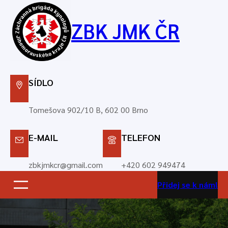
Přeskočit
na
ZBK JMK ČR
obsah
SÍDLO
Tomešova 902/10 B, 602 00 Brno
E-MAIL
TELEFON
zbkjmkcr@gmail.com
+420 602 949474
Přidej se k nám!