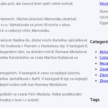
ybu psů, ale časový limit opět velmi ovlivnil
Výcv
Slune
výcv
amrech. Všichni účastníci Memoriálu obdrželi
Egge
.r.o. Vyhlašovala se první tři místa v obou
iích a celkový vítěz Memoriálu.
herlock Nadina-Sis, druhé místo Kateřina Jančaříková
Categori
rtin Svoboda s Pierrem z Hückelovy vily. V kategorii B
elliegardens Gim, na druhém místě Romana Meduňová
Aktua
eňka Katolického se stala Martina Kollárová se
Cviče
Neza
Zása
ategoriích. V kategorii A cenu za nejlepší plochu
Závo
řina Jančaříková s Baffi. V kategorii B byl za nejlepší
Zkou
jlepší sutinu měl Iran Romany Meduňové.
 průběh se staral Petr Meduňa. Velké poděkování
Tags
odiny v lese i v sutině!