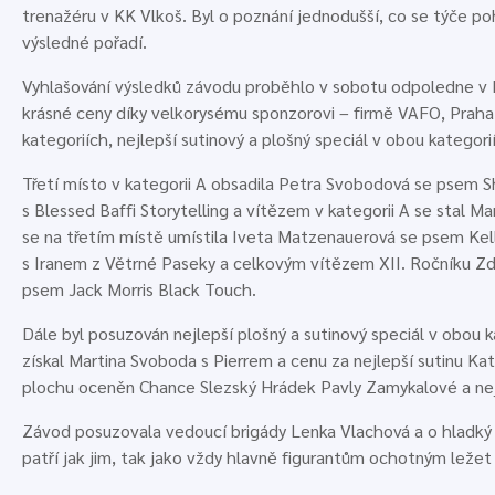
trenažéru v KK Vlkoš. Byl o poznání jednodušší, co se týče poh
výsledné pořadí.
Vyhlašování výsledků závodu proběhlo v sobotu odpoledne v H
krásné ceny díky velkorysému sponzorovi – firmě VAFO, Praha s
kategoriích, nejlepší sutinový a plošný speciál v obou kategor
Třetí místo v kategorii A obsadila Petra Svobodová se psem S
s Blessed Baffi Storytelling a vítězem v kategorii A se stal Ma
se na třetím místě umístila Iveta Matzenauerová se psem K
s Iranem z Větrné Paseky a celkovým vítězem XII. Ročníku Zd
psem Jack Morris Black Touch.
Dále byl posuzován nejlepší plošný a sutinový speciál v obou k
získal Martina Svoboda s Pierrem a cenu za nejlepší sutinu Kate
plochu oceněn Chance Slezský Hrádek Pavly Zamykalové a ne
Závod posuzovala vedoucí brigády Lenka Vlachová a o hladký
patří jak jim, tak jako vždy hlavně figurantům ochotným ležet h