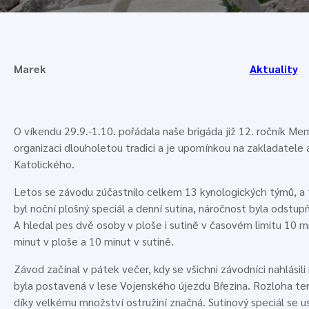
Marek
Aktuality
O víkendu 29.9.-1.10. pořádala naše brigáda již 12. ročník M
organizaci dlouholetou tradici a je upomínkou na zakladatel
Katolického.
Letos se závodu zúčastnilo celkem 13 kynologických týmů, a to
byl noční plošný speciál a denní sutina, náročnost byla odst
A hledal pes dvě osoby v ploše i sutině v časovém limitu 10 min
minut v ploše a 10 minut v sutině.
Závod začínal v pátek večer, kdy se všichni závodníci nahlási
byla postavená v lese Vojenského újezdu Březina. Rozloha ter
díky velkému množství ostružiní značná. Sutinový speciál se 