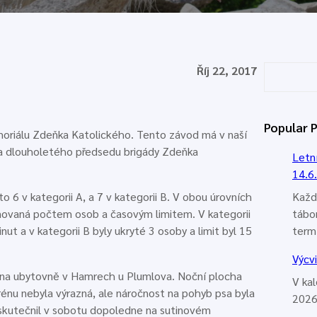
H
Říj 22, 2017
l
e
d
Popular 
emoriálu Zdeňka Katolického. Tento závod má v naší
a
e a dlouholetého předsedu brigády Zdeňka
t
Letn
14.6
 6 v kategorii A, a 7 v kategorii B. V obou úrovních
Každ
upňovaná počtem osob a časovým limitem. V kategorii
tábo
ut a v kategorii B byly ukryté 3 osoby a limit byl 15
term
Výcv
li na ubytovně v Hamrech u Plumlova. Noční plocha
V ka
énu nebyla výrazná, ale náročnost na pohyb psa byla
2026
uskutečnil v sobotu dopoledne na sutinovém