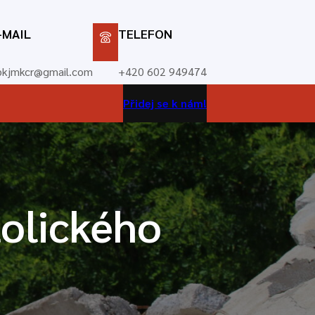
-MAIL
TELEFON
bkjmkcr@gmail.com
+420 602 949474
Přidej se k nám!
tolického