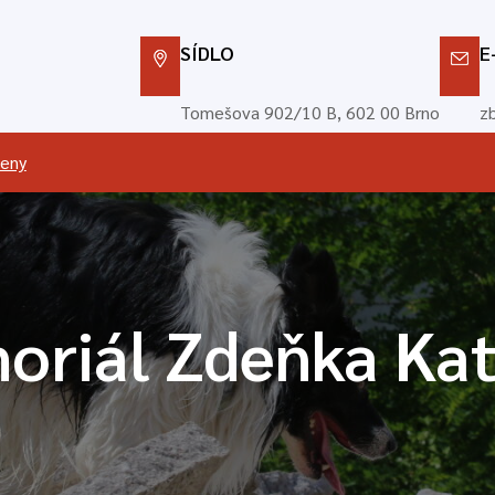
SÍDLO
E
Tomešova 902/10 B, 602 00 Brno
z
leny
oriál Zdeňka Ka