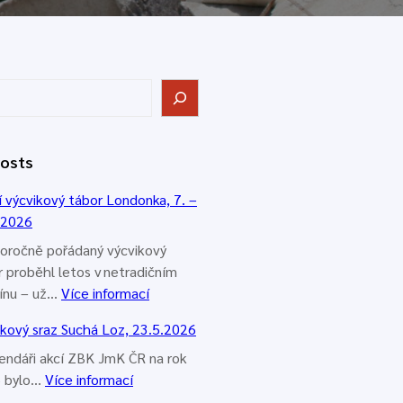
Posts
í výcvikový tábor Londonka, 7. –
.2026
oročně pořádaný výcvikový
r proběhl letos v netradičním
:
ínu – už…
Více informací
L
ikový sraz Suchá Loz, 23.5.2026
e
t
lendáři akcí ZBK JmK ČR na rok
:
n
 bylo…
Více informací
V
í