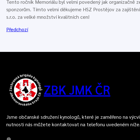
Tento ročník Memoriálu byl velmi povedený jak organizačně ze
sponzorům. Tímto velmi děkujeme HSZ Prostějov za zajištění
s.r.o. za velké množství kvalitních cen!
Předchozí
ZBK JMK ČR
Jsme občanské sdružení kynologů, které je zaměřeno na výcvi
nutnosti nás můžete kontaktovat na telefonu uvedeném níže