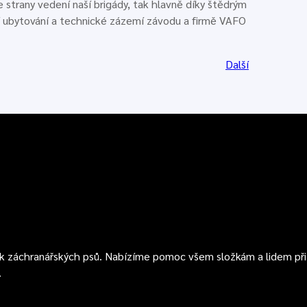
 strany vedení naší brigády, tak hlavně díky štědrým
 ubytování a technické zázemí závodu a firmě VAFO
Další
k záchranářských psů. Nabízíme pomoc všem složkám a lidem při 
.